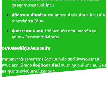
ดูแลลูกค้ามาแล้วนับไม่ถ้วน
ผู้ติดตามคนไทยล้วน
: เพิ่มผู้ติดตามไลน์คนไทยแน่นอน เช็ค
จากทาร์เก็ตรีชได้เลย
คุ้มค่าราคาแน่นอน
: ได้ทั้งความเร็ว ความปลอดภัย และ
คุณภาพ ในราคาที่เข้าถึงได้จริง
อย่าปล่อยให้คู่แข่งแซงหน้า!
ถ้าคุณอยากให้ธุรกิจก้าวกระโดดแบบทันใจ ต้องไม่พลาดบริการนี้
เพียงเลือกแพ็กเกจ
ซื้อผู้ติดตามไลน์
กับเรา คุณจะเห็นตัวเลขเพื่อน
และผู้ติดตามพุ่งขึ้นภายในวันเดียว
✔️ ราคาถูก
✔️ ปลอดภัย
✔️ ได้ผลจริง
เริ่มต้นวันนี้ เพื่อให้แบรนด์ของคุณโตทันคู่แข่ง และมีโอกาสปิดการ