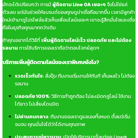
มักจะได้เปรียบกว่า การมี
ผู้ติดตาม Line OA เยอะๆ
จึงไม่ใช่แค่
ตัวเลข แต่มันช่วยให้แบรนด์ของคุณดูน่าเชื่อถือมากขึ้น เวลามีลูกค้า
ใหม่เข้ามาดูโปรไฟล์แล้วเห็นเพื่อนไลน์เยอะๆ เขาจะรู้สึกมั่นใจและเชื่อ
ถือในธุรกิจคุณมากกว่าเดิม
ถ้าคุณอยากได้วิธีที่
เพิ่มผู้ติดตามไลน์เร็ว ปลอดภัย และไม่ต้อง
รอนาน
การใช้บริการของเราถือว่าตอบโจทย์สุดๆ
บริการเพิ่มผู้ติดตามไลน์ของเราพิเศษยังไง?
รวดเร็วทันใจ
: สั่งปุ๊บ ทีมงานเริ่มงานให้ทันที เห็นผลไว ไม่ต้อง
รอนาน
ปลอดภัย 100%
: วิธีการทำถูกต้อง ไม่ละเมิดกฎไลน์ ใช้งาน
ได้ยาว ไม่เสี่ยงโดนปิด
ไม่ผ่านคนกลาง
: ทีมงานของเราดูแลเองทั้งหมด ตั้งแต่เริ่ม
จนจบ คุณมั่นใจได้ว่าได้งานคุณภาพ
ประสบการณ์ยาวนาน
: เปิดให้บริการมาตั้งแต่ยุค Line@