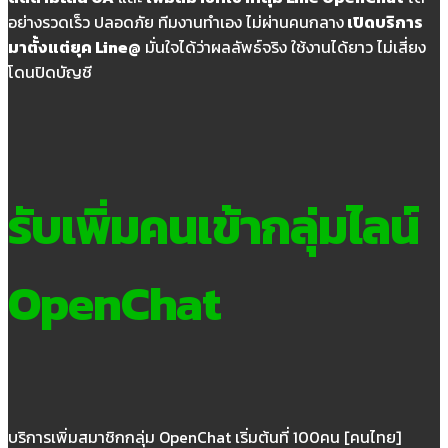
อย่างรวดเร็ว ปลอดภัย ทีมงานทำเอง ไม่ผ่านคนกลาง
เปิดบริการ
มาตั้งแต่ยุค Line@
มั่นใจได้ว่าผลลัพธ์จริง ใช้งานได้ยาว ไม่เสี่ยง
โดนปิดบัญชี
รับเพิ่มคนเข้ากลุ่มไลน์
OpenChat
บริการเพิ่มสมาชิกกลุ่ม OpenChat เริ่มต้นที่ 100คน [คนไทย]