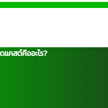
อดแคสต์คืออะไร?